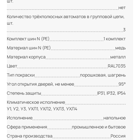
шт.
нет
Количество трёхполюсных автоматов в групповой цепи,
шт.
3
Комплект шин N (PE)
1 комплект
Материал шин N (PE)
медь
Материал корпуса
металл
Цвет
RAL7035
Тип покраски
порошковая, шагрень
Угол открытия дверей, не менее
95°
Степень защиты
IP31, IP32, IP54
Климатическое исполнение
У1, У2, У3, УХЛ1, УХЛ2, УХЛ3, УХЛ4
Исполнение
напольное
Сфера применения
промышленное и бытовое
Страна производства
Россия