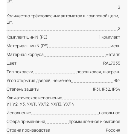
шт.
3
Количество трёхполюсных автоматов в групповой цепи,
шт.
2
Комплект шин N (PE)
1 комплект
Материал шин N (PE)
медь
Материал корпуса
металл
Цвет
RAL7035
Тип покраски
порошковая, шагрень
Угол открытия дверей, не менее
95°
Степень защиты
IP31, IP32, IP54
Климатическое исполнение
У1, У2, У3, УХЛ1, УХЛ2, УХЛ3, УХЛ4
Исполнение
напольное
Сфера применения
промышленное и бытовое
Страна производства
Россия