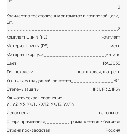
шт.
3
Количество трёхполюсных автоматов в групповой цепи,
шт.
2
Комплект шин N (PE)
1 комплект
Материал шин N (PE)
медь
Материал корпуса
металл
Цвет
RAL7035
Тип покраски
порошковая, шагрень
Угол открытия дверей, не менее
95°
Степень защиты
IP31, IP32, IP54
Климатическое исполнение
У1, У2, У3, УХЛ1, УХЛ2, УХЛ3, УХЛ4
Исполнение
напольное
Сфера применения
промышленное и бытовое
Страна производства
Россия