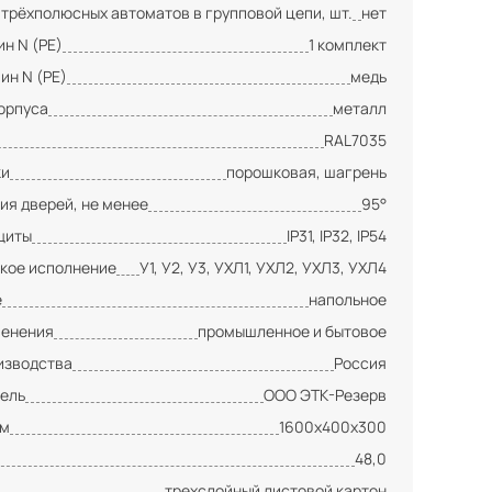
 трёхполюсных автоматов в групповой цепи, шт.
нет
н N (PE)
1 комплект
ин N (PE)
медь
орпуса
металл
RAL7035
ки
порошковая, шагрень
ия дверей, не менее
95°
щиты
IP31, IP32, IP54
кое исполнение
У1, У2, У3, УХЛ1, УХЛ2, УХЛ3, УХЛ4
е
напольное
менения
промышленное и бытовое
изводства
Россия
ель
ООО ЭТК-Резерв
мм
1600х400х300
48,0
трехслойный листовой картон