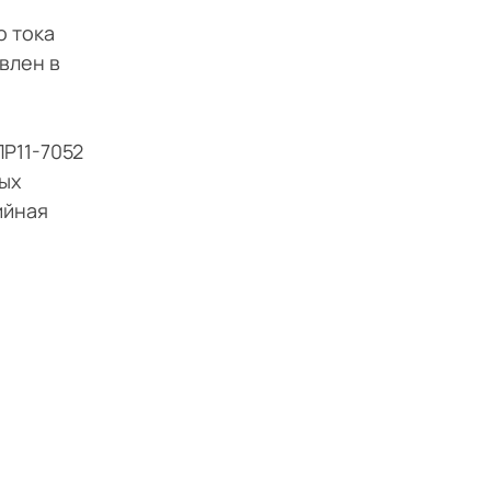
о тока
влен в
ПР11-7052
ых
ийная