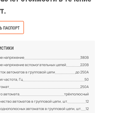
т.
Ь ПАСПОРТ
ИСТИКИ
е напряжение
380В
е напряжение вспомогательных цепей
220В
ток автоматов в групповой цепи
до 250А
я частота, Гц
50
томат
250А
го автомата
трёхполюсный
ество автоматов в групповой цепи, шт.
12
 однополюсных автоматов в групповой цепи, шт.
12