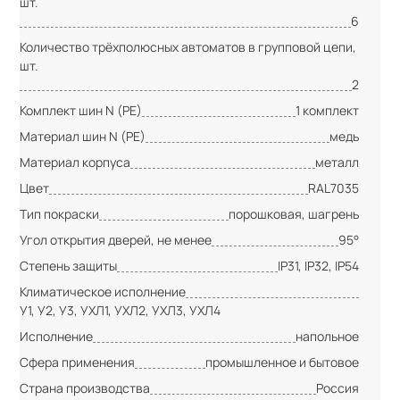
шт.
6
Количество трёхполюсных автоматов в групповой цепи,
шт.
2
Комплект шин N (PE)
1 комплект
Материал шин N (PE)
медь
Материал корпуса
металл
Цвет
RAL7035
Тип покраски
порошковая, шагрень
Угол открытия дверей, не менее
95°
Степень защиты
IP31, IP32, IP54
Климатическое исполнение
У1, У2, У3, УХЛ1, УХЛ2, УХЛ3, УХЛ4
Исполнение
напольное
Сфера применения
промышленное и бытовое
Страна производства
Россия