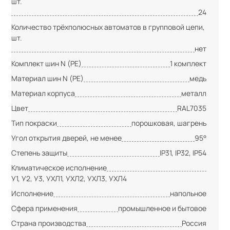
шт.
24
Количество трёхполюсных автоматов в групповой цепи,
шт.
нет
Комплект шин N (PE)
1 комплект
Материал шин N (PE)
медь
Материал корпуса
металл
Цвет
RAL7035
Тип покраски
порошковая, шагрень
Угол открытия дверей, не менее
95°
Степень защиты
IP31, IP32, IP54
Климатическое исполнение
У1, У2, У3, УХЛ1, УХЛ2, УХЛ3, УХЛ4
Исполнение
напольное
Сфера применения
промышленное и бытовое
Страна производства
Россия