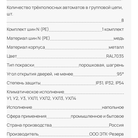
Количество трёхполюсных автоматов в групповой цепи,
шт.
8
Комплект шин N (PE)
1 комплект
Материал шин N (PE)
медь
Материал корпуса
металл
Цвет
RAL7035
Тип покраски
порошковая, шагрень
Угол открытия дверей, не менее
95°
Степень защиты
IP31, IP32, IP54
Климатическое исполнение
У1, У2, У3, УХЛ1, УХЛ2, УХЛ3, УХЛ4
Исполнение
напольное
Сфера применения
промышленное и бытовое
Страна производства
Россия
Производитель
ООО ЭТК-Резерв