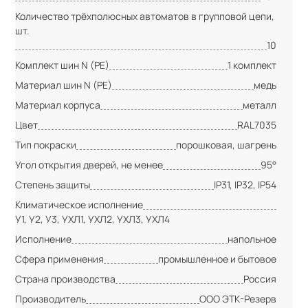
Количество трёхполюсных автоматов в групповой цепи,
шт.
10
Комплект шин N (PE)
1 комплект
Материал шин N (PE)
медь
Материал корпуса
металл
Цвет
RAL7035
Тип покраски
порошковая, шагрень
Угол открытия дверей, не менее
95°
Степень защиты
IP31, IP32, IP54
Климатическое исполнение
У1, У2, У3, УХЛ1, УХЛ2, УХЛ3, УХЛ4
Исполнение
напольное
Сфера применения
промышленное и бытовое
Страна производства
Россия
Производитель
ООО ЭТК-Резерв