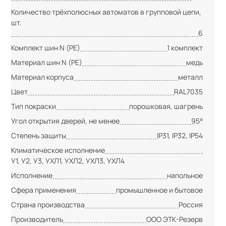
Количество трёхполюсных автоматов в групповой цепи,
шт.
6
Комплект шин N (PE)
1 комплект
Материал шин N (PE)
медь
Материал корпуса
металл
Цвет
RAL7035
Тип покраски
порошковая, шагрень
Угол открытия дверей, не менее
95°
Степень защиты
IP31, IP32, IP54
Климатическое исполнение
У1, У2, У3, УХЛ1, УХЛ2, УХЛ3, УХЛ4
Исполнение
напольное
Сфера применения
промышленное и бытовое
Страна производства
Россия
Производитель
ООО ЭТК-Резерв