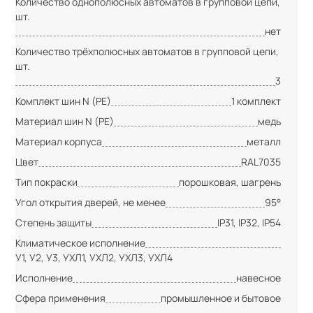
Количество однополюсных автоматов в групповой цепи,
шт.
нет
Количество трёхполюсных автоматов в групповой цепи,
шт.
3
Комплект шин N (PE)
1 комплект
Материал шин N (PE)
медь
Материал корпуса
металл
Цвет
RAL7035
Тип покраски
порошковая, шагрень
Угол открытия дверей, не менее
95°
Степень защиты
IP31, IP32, IP54
Климатическое исполнение
У1, У2, У3, УХЛ1, УХЛ2, УХЛ3, УХЛ4
Исполнение
навесное
Сфера применения
промышленное и бытовое