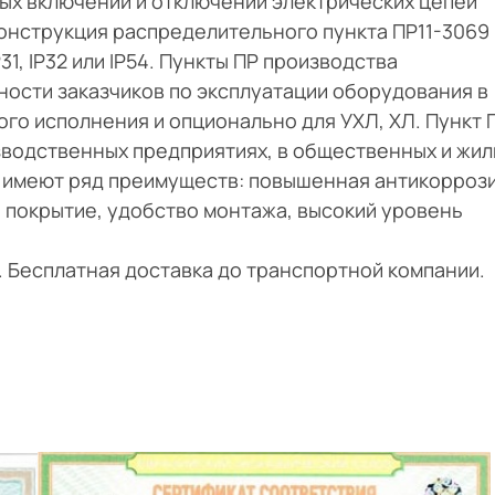
ых включений и отключений электрических цепей
Конструкция распределительного пункта ПР11-3069
1, IP32 или IP54. Пункты ПР производства
ости заказчиков по эксплуатации оборудования в
ого исполнения и опционально для УХЛ, ХЛ. Пункт 
зводственных предприятиях, в общественных и жил
а имеют ряд преимуществ: повышенная антикорроз
 покрытие, удобство монтажа, высокий уровень
и. Бесплатная доставка до транспортной компании.