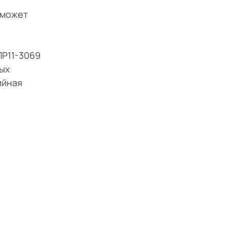
 может
ПР11-3069
ых
ийная