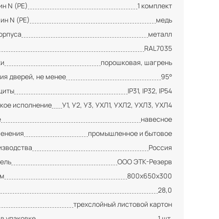
н N (PE)
1 комплект
ин N (PE)
медь
орпуса
металл
RAL7035
ки
порошковая, шагрень
ия дверей, не менее
95°
щиты
IP31, IP32, IP54
кое исполнение
У1, У2, У3, УХЛ1, УХЛ2, УХЛ3, УХЛ4
е
навесное
менения
промышленное и бытовое
изводства
Россия
ель
ООО ЭТК-Резерв
мм
800х650х300
28,0
трехслойный листовой картон
 в упаковке
1 шт.