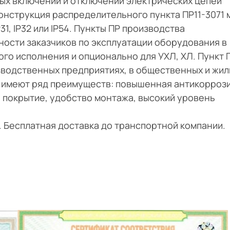
ых включений и отключений электрических цепей
онструкция распределительного пункта ПР11-3071
1, IP32 или IP54. Пункты ПР производства
ости заказчиков по эксплуатации оборудования в
ого исполнения и опционально для УХЛ, ХЛ. Пункт П
зводственных предприятиях, в общественных и жил
а имеют ряд преимуществ: повышенная антикорроз
 покрытие, удобство монтажа, высокий уровень
и. Бесплатная доставка до транспортной компании.