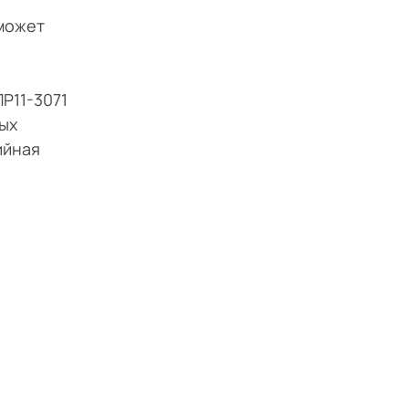
 может
Р11-3071
ых
ийная