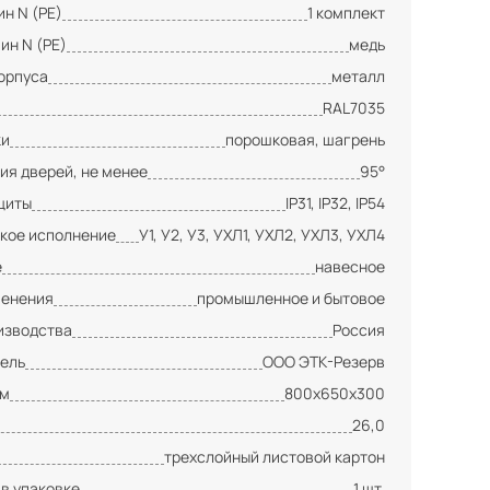
н N (PE)
1 комплект
ин N (PE)
медь
орпуса
металл
RAL7035
ки
порошковая, шагрень
ия дверей, не менее
95°
щиты
IP31, IP32, IP54
кое исполнение
У1, У2, У3, УХЛ1, УХЛ2, УХЛ3, УХЛ4
е
навесное
менения
промышленное и бытовое
изводства
Россия
ель
ООО ЭТК-Резерв
мм
800х650х300
26,0
трехслойный листовой картон
 в упаковке
1 шт.