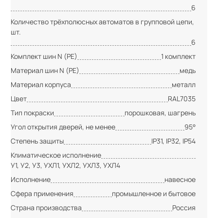
6
Количество трёхполюсных автоматов в групповой цепи,
шт.
6
Комплект шин N (PE)
1 комплект
Материал шин N (PE)
медь
Материал корпуса
металл
Цвет
RAL7035
Тип покраски
порошковая, шагрень
Угол открытия дверей, не менее
95°
Степень защиты
IP31, IP32, IP54
Климатическое исполнение
У1, У2, У3, УХЛ1, УХЛ2, УХЛ3, УХЛ4
Исполнение
навесное
Сфера применения
промышленное и бытовое
Страна производства
Россия