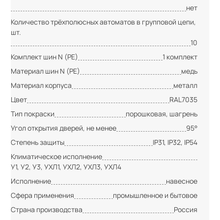
нет
Количество трёхполюсных автоматов в групповой цепи,
шт.
10
Комплект шин N (PE)
1 комплект
Материал шин N (PE)
медь
Материал корпуса
металл
Цвет
RAL7035
Тип покраски
порошковая, шагрень
Угол открытия дверей, не менее
95°
Степень защиты
IP31, IP32, IP54
Климатическое исполнение
У1, У2, У3, УХЛ1, УХЛ2, УХЛ3, УХЛ4
Исполнение
навесное
Сфера применения
промышленное и бытовое
Страна производства
Россия