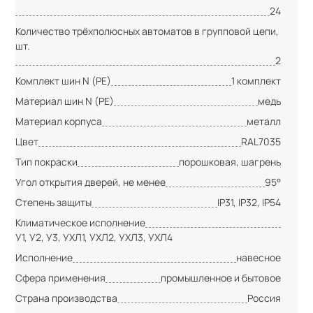
24
Количество трёхполюсных автоматов в групповой цепи,
шт.
2
Комплект шин N (PE)
1 комплект
Материал шин N (PE)
медь
Материал корпуса
металл
Цвет
RAL7035
Тип покраски
порошковая, шагрень
Угол открытия дверей, не менее
95°
Степень защиты
IP31, IP32, IP54
Климатическое исполнение
У1, У2, У3, УХЛ1, УХЛ2, УХЛ3, УХЛ4
Исполнение
навесное
Сфера применения
промышленное и бытовое
Страна производства
Россия