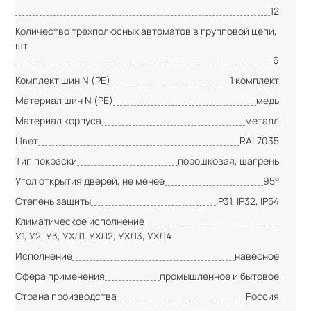
12
Количество трёхполюсных автоматов в групповой цепи,
шт.
6
Комплект шин N (PE)
1 комплект
Материал шин N (PE)
медь
Материал корпуса
металл
Цвет
RAL7035
Тип покраски
порошковая, шагрень
Угол открытия дверей, не менее
95°
Степень защиты
IP31, IP32, IP54
Климатическое исполнение
У1, У2, У3, УХЛ1, УХЛ2, УХЛ3, УХЛ4
Исполнение
навесное
Сфера применения
промышленное и бытовое
Страна производства
Россия