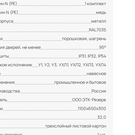
н N (PE)
1 комплект
ин N (PE)
медь
орпуса
металл
RAL7035
ки
порошковая, шагрень
ия дверей, не менее
95°
щиты
IP31, IP32, IP54
кое исполнение
У1, У2, У3, УХЛ1, УХЛ2, УХЛ3, УХЛ4
е
навесное
менения
промышленное и бытовое
изводства
Россия
ель
ООО ЭТК-Резерв
мм
1100х650х300
32,0
трехслойный листовой картон
 в упаковке
1 шт.