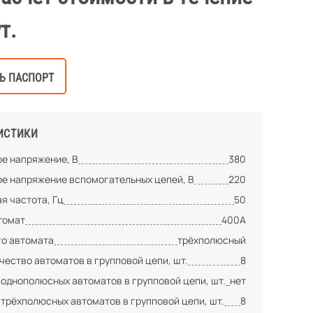
т.
Ь ПАСПОРТ
ИСТИКИ
е напряжение, В
380
е напряжение вспомогательных цепей, В
220
я частота, Гц
50
томат
400А
го автомата
трёхполюсный
ество автоматов в групповой цепи, шт.
8
 однополюсных автоматов в групповой цепи, шт.
нет
 трёхполюсных автоматов в групповой цепи, шт.
8