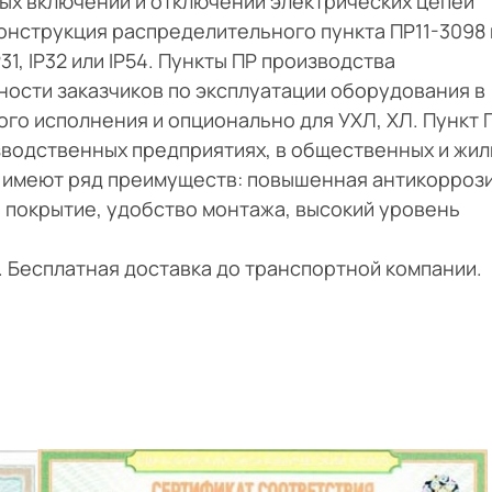
ых включений и отключений электрических цепей
Конструкция распределительного пункта ПР11-3098
1, IP32 или IP54. Пункты ПР производства
ости заказчиков по эксплуатации оборудования в
ого исполнения и опционально для УХЛ, ХЛ. Пункт 
зводственных предприятиях, в общественных и жил
а имеют ряд преимуществ: повышенная антикорроз
 покрытие, удобство монтажа, высокий уровень
и. Бесплатная доставка до транспортной компании.