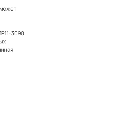
 может
ПР11-3098
ых
ийная