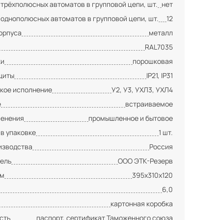
 трёхполюсных автоматов в групповой цепи, шт.
нет
 однополюсных автоматов в групповой цепи, шт.
12
орпуса
металл
RAL7035
ки
порошковая
щиты
IP21, IP31
кое исполнение
У2, У3, УХЛ3, УХЛ4
е
встраиваемое
менения
промышленное и бытовое
 в упаковке
1 шт.
изводства
Россия
ель
ООО ЭТК-Резерв
мм
395х310х120
6,0
картонная коробка
сть
паспорт, сертификат Таможенного союза