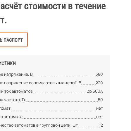
Расчёт стоимости в течение
т.
Ь ПАСПОРТ
ИСТИКИ
е напряжение, В
380
е напряжение вспомогательных цепей, В
220
й ток автоматов
до 500А
я частота, Гц
50
томат
нет
го автомата
нет
ество автоматов в групповой цепи, шт.
12