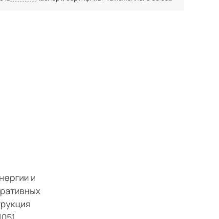
нергии и
еративных
трукция
1051