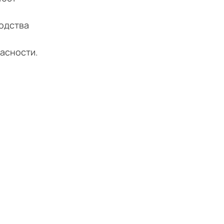
водства
асности.