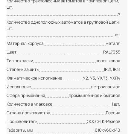
Количество трёхполюсных автоматов в групповой цепи,
шт.
4
Количество однополюсных автоматов в групповой цепи,
шт.
нет
Материал корпуса
металл
Цвет
RAL7035
Тип покраски
порошковая
Степень защиты
IP21, IP31
Климатическое исполнение
У2, У3, УХЛ3, УХЛ4
Исполнение
встраиваемое
Сфера применения
промышленное и бытовое
Количество в упаковке
1 шт.
Страна производства
Россия
Производитель
ООО ЭТК-Резерв
Габариты, мм
610х460х140