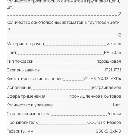
Количество трёхполюсных автоматов в групповой цепи,
шт.
2
Количество однополюсных автоматов в групповой цепи,
шт.
12
Материал корпуса
металл
Цвет
RAL7035
Тип покраски
порошковая
Степень защиты
IP21, IP31
Климатическое исполнение
У2, У3, УХЛ3, УХЛ4
Исполнение
встраиваемое
Сфера применения
промышленное и бытовое
Количество в упаковке
1 шт.
Страна производства
Россия
Производитель
ООО ЭТК-Резерв
Габариты, мм
950х510х140