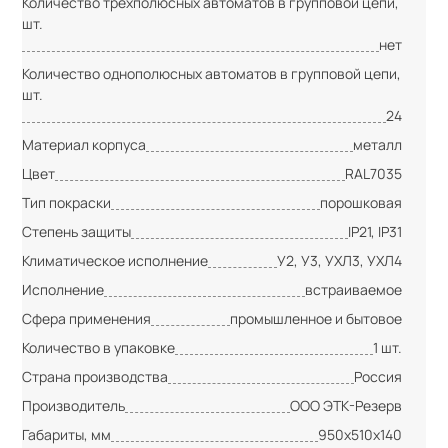
Количество трёхполюсных автоматов в групповой цепи,
шт.
нет
Количество однополюсных автоматов в групповой цепи,
шт.
24
Материал корпуса
металл
Цвет
RAL7035
Тип покраски
порошковая
Степень защиты
IP21, IP31
Климатическое исполнение
У2, У3, УХЛ3, УХЛ4
Исполнение
встраиваемое
Сфера применения
промышленное и бытовое
Количество в упаковке
1 шт.
Страна производства
Россия
Производитель
ООО ЭТК-Резерв
Габариты, мм
950х510х140