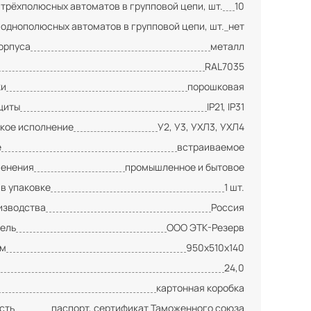
 трёхполюсных автоматов в групповой цепи, шт.
10
 однополюсных автоматов в групповой цепи, шт.
нет
орпуса
металл
RAL7035
ки
порошковая
щиты
IP21, IP31
кое исполнение
У2, У3, УХЛ3, УХЛ4
е
встраиваемое
менения
промышленное и бытовое
 в упаковке
1 шт.
изводства
Россия
ель
ООО ЭТК-Резерв
мм
950х510х140
24,0
картонная коробка
сть
паспорт, сертификат Таможенного союза