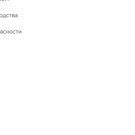
водства
асности.