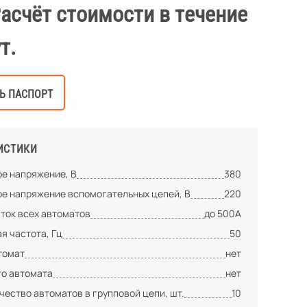
Расчёт стоимости в течение
т.
Ь ПАСПОРТ
ИСТИКИ
е напряжение, В
380
е напряжение вспомогательных цепей, В
220
ток всех автоматов
до 500А
я частота, Гц
50
томат
нет
го автомата
нет
ество автоматов в групповой цепи, шт.
10