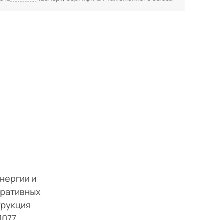
нергии и
еративных
трукция
1077