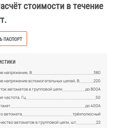
Расчёт стоимости в течение
т.
Ь ПАСПОРТ
ИСТИКИ
е напряжение, В
380
е напряжение вспомогательных цепей, В
220
ток автоматов в групповой цепи
до 800А
я частота, Гц
50
томат
до 400А
го автомата
трёхполюсный
ество автоматов в групповой цепи, шт.
22