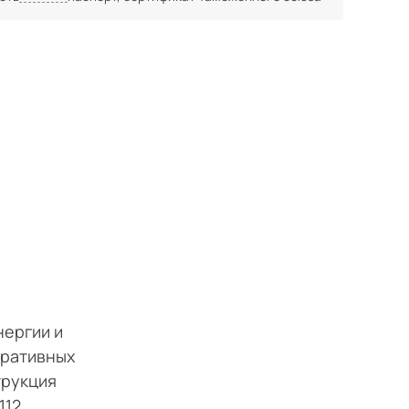
нергии и
еративных
трукция
112