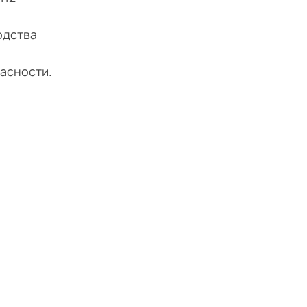
одства
асности.