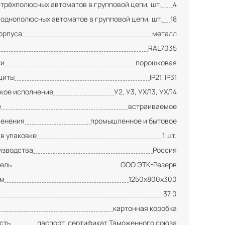
 трёхполюсных автоматов в групповой цепи, шт.
4
 однополюсных автоматов в групповой цепи, шт.
18
орпуса
металл
RAL7035
ки
порошковая
щиты
IP21, IP31
кое исполнение
У2, У3, УХЛ3, УХЛ4
е
встраиваемое
менения
промышленное и бытовое
 в упаковке
1 шт.
изводства
Россия
ель
ООО ЭТК-Резерв
мм
1250х800х300
37,0
картонная коробка
сть
паспорт, сертификат Таможенного союза