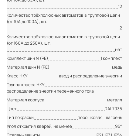
12
Количество трёхполюсных автоматов в групповой цепи
(от 10А до 100А), шт.
2
Количество трёхполюсных автоматов в групповой цепи
(от 160А до 250А), шт.
нет
Комплект шин N (PE)
1 комплект
Материал шин N (PE)
медь
Класс НКУ
ввод и распределение энергии
Группа класса НКУ
распределение энергии переменного тока
Материал корпуса
металл
Цвет
RAL7035
Тип покраски
порошковая, шагрень
Угол открытия дверей, не менее
95°
Степень защиты
IP21, IP31, IP54