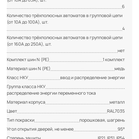
6
Количество трёхполюсных автоматов в групповой цепи
(от 10А до 100А), шт.
4
Количество трёхполюсных автоматов в групповой цепи
(от 160А до 250А), шт.
нет
Комплект шин N (PE)
1 комплект
Материал шин N (PE)
медь
Класс НКУ
ввод и распределение энергии
Группа класса НКУ
распределение энергии переменного тока
Материал корпуса
металл
Цвет
RAL7035
Тип покраски
порошковая, шагрень
Угол открытия дверей, не менее
95°
Степень защиты
IP21, IP31, IP54