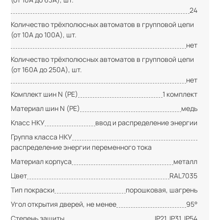
24
Количество трёхполюсных автоматов в групповой цепи
(от 10А до 100А), шт.
нет
Количество трёхполюсных автоматов в групповой цепи
(от 160А до 250А), шт.
нет
Комплект шин N (PE)
1 комплект
Материал шин N (PE)
медь
Класс НКУ
ввод и распределение энергии
Группа класса НКУ
распределение энергии переменного тока
Материал корпуса
металл
Цвет
RAL7035
Тип покраски
порошковая, шагрень
Угол открытия дверей, не менее
95°
Степень защиты
IP21, IP31, IP54