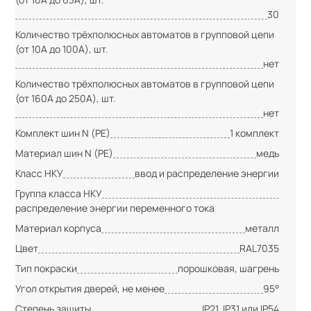
30
Количество трёхполюсных автоматов в групповой цепи
(от 10А до 100А), шт.
нет
Количество трёхполюсных автоматов в групповой цепи
(от 160А до 250А), шт.
нет
Комплект шин N (PE)
1 комплект
Материал шин N (PE)
медь
Класс НКУ
ввод и распределение энергии
Группа класса НКУ
распределение энергии переменного тока
Материал корпуса
металл
Цвет
RAL7035
Тип покраски
порошковая, шагрень
Угол открытия дверей, не менее
95°
Степень защиты
IP21, IP31 или IP54