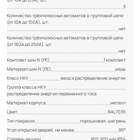
3
Количество трёхполюсных автоматов в групповой цепи
(от 10А до 100А), шт.
нет
Количество трёхполюсных автоматов в групповой цепи
(от 160А до 250А), шт.
нет
Комплект шин N (PE)
1 комплект
Материал шин N (PE)
медь
Класс НКУ
ввод и распределение энергии
Группа класса НКУ
распределение энергии переменного тока
Материал корпуса
металл
Цвет
RAL7035
Тип покраски
порошковая, шагрень
Угол открытия дверей, не менее
95°
Степень защиты
IP21, IP31 или IP54