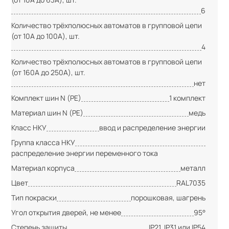
6
Количество трёхполюсных автоматов в групповой цепи
(от 10А до 100А), шт.
4
Количество трёхполюсных автоматов в групповой цепи
(от 160А до 250А), шт.
нет
Комплект шин N (PE)
1 комплект
Материал шин N (PE)
медь
Класс НКУ
ввод и распределение энергии
Группа класса НКУ
распределение энергии переменного тока
Материал корпуса
металл
Цвет
RAL7035
Тип покраски
порошковая, шагрень
Угол открытия дверей, не менее
95°
Степень защиты
IP21, IP31 или IP54