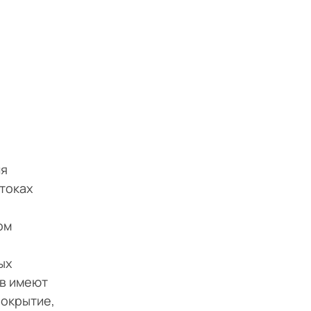
ля
токах
ом
ых
рв имеют
покрытие,