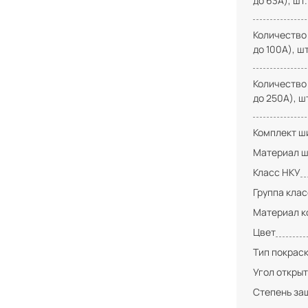
до 63А), шт.
Количество
до 100А), шт
Количество
до 250А), ш
Комплект ши
Материал ш
Класс НКУ
Группа кла
Материал к
Цвет
Тип покрас
Угол открыт
Степень за