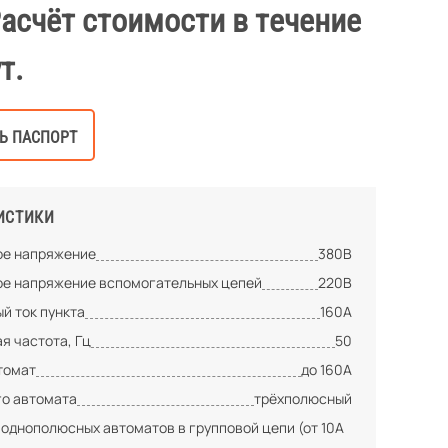
Расчёт стоимости в течение
т.
Ь ПАСПОРТ
ИСТИКИ
е напряжение
380В
е напряжение вспомогательных цепей
220В
й ток пункта
160А
я частота, Гц
50
томат
до 160А
го автомата
трёхполюсный
 однополюсных автоматов в групповой цепи (от 10А