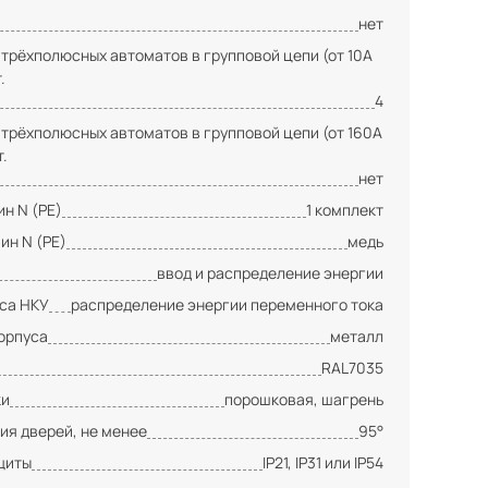
нет
 трёхполюсных автоматов в групповой цепи (от 10А
.
4
 трёхполюсных автоматов в групповой цепи (от 160А
т.
нет
н N (PE)
1 комплект
ин N (PE)
медь
ввод и распределение энергии
сса НКУ
распределение энергии переменного тока
орпуса
металл
RAL7035
ки
порошковая, шагрень
ия дверей, не менее
95°
щиты
IP21, IP31 или IP54