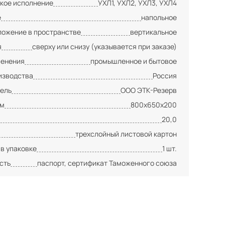
кое исполнение
УХЛ1, УХЛ2, УХЛ3, УХЛ4
е
напольное
ложение в пространстве
вертикальное
я
сверху или снизу (указывается при заказе)
менения
промышленное и бытовое
изводства
Россия
ель
ООО ЭТК-Резерв
мм
800х650х200
20,0
трехслойный листовой картон
 в упаковке
1 шт.
сть
паспорт, сертификат Таможенного союза