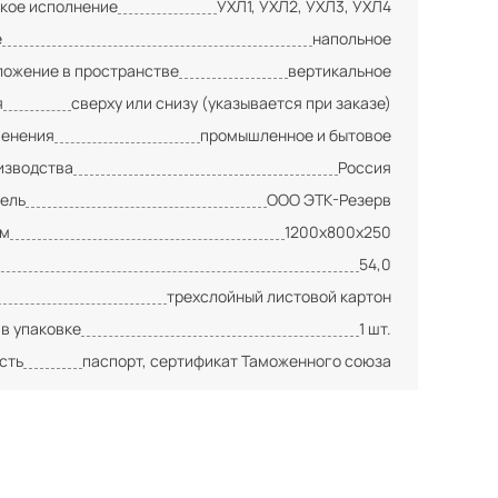
кое исполнение
УХЛ1, УХЛ2, УХЛ3, УХЛ4
е
напольное
ложение в пространстве
вертикальное
я
сверху или снизу (указывается при заказе)
менения
промышленное и бытовое
изводства
Россия
ель
ООО ЭТК-Резерв
мм
1200х800х250
54,0
трехслойный листовой картон
 в упаковке
1 шт.
сть
паспорт, сертификат Таможенного союза