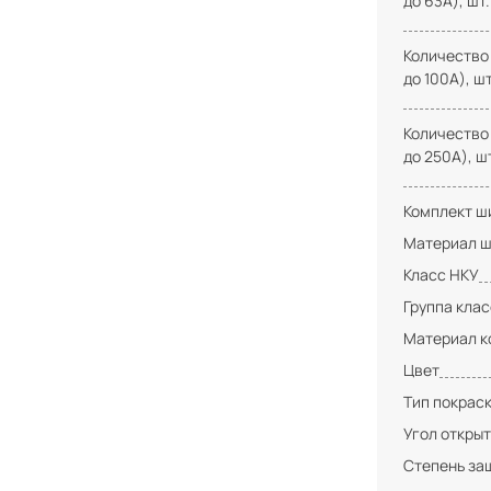
до 63А), шт.
Количество
до 100А), шт
Количество
до 250А), ш
Комплект ши
Материал ш
Класс НКУ
Группа кла
Материал к
Цвет
Тип покрас
Угол открыт
Степень за