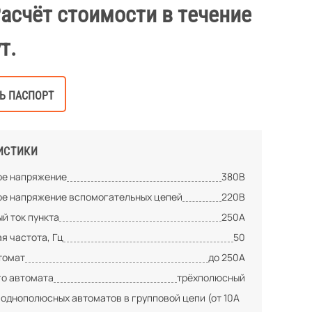
Расчёт стоимости в течение
т.
Ь ПАСПОРТ
ИСТИКИ
е напряжение
380В
е напряжение вспомогательных цепей
220В
й ток пункта
250А
я частота, Гц
50
томат
до 250А
го автомата
трёхполюсный
 однополюсных автоматов в групповой цепи (от 10А