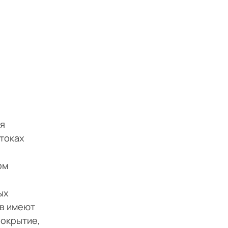
ля
токах
ом
ых
рв имеют
покрытие,