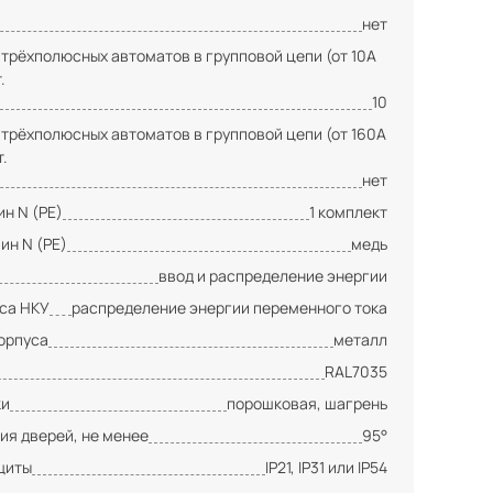
нет
 трёхполюсных автоматов в групповой цепи (от 10А
.
10
 трёхполюсных автоматов в групповой цепи (от 160А
т.
нет
н N (PE)
1 комплект
ин N (PE)
медь
ввод и распределение энергии
сса НКУ
распределение энергии переменного тока
орпуса
металл
RAL7035
ки
порошковая, шагрень
ия дверей, не менее
95°
щиты
IP21, IP31 или IP54