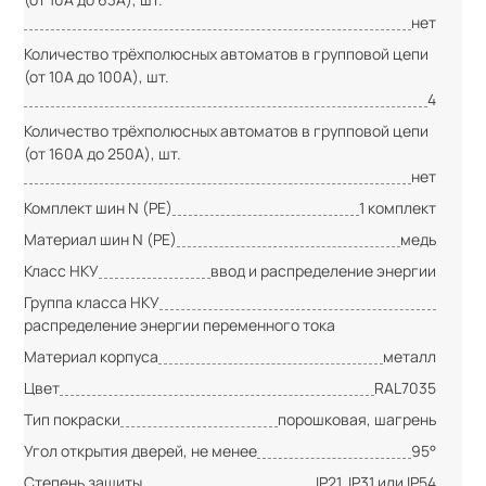
нет
Количество трёхполюсных автоматов в групповой цепи
(от 10А до 100А), шт.
4
Количество трёхполюсных автоматов в групповой цепи
(от 160А до 250А), шт.
нет
Комплект шин N (PE)
1 комплект
Материал шин N (PE)
медь
Класс НКУ
ввод и распределение энергии
Группа класса НКУ
распределение энергии переменного тока
Материал корпуса
металл
Цвет
RAL7035
Тип покраски
порошковая, шагрень
Угол открытия дверей, не менее
95°
Степень защиты
IP21, IP31 или IP54