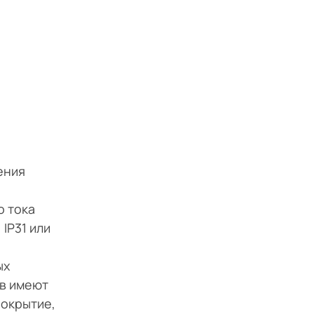
ения
о тока
IP31 или
ых
рв имеют
покрытие,