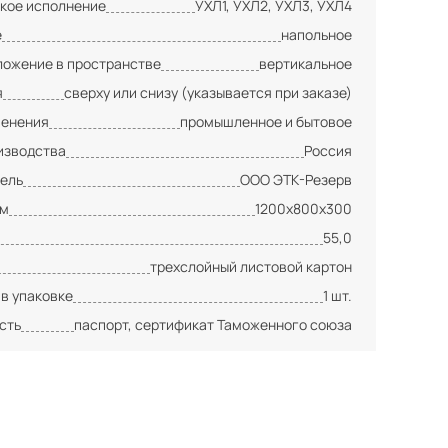
кое исполнение
УХЛ1, УХЛ2, УХЛ3, УХЛ4
е
напольное
ложение в пространстве
вертикальное
я
сверху или снизу (указывается при заказе)
менения
промышленное и бытовое
изводства
Россия
ель
ООО ЭТК-Резерв
мм
1200х800х300
55,0
трехслойный листовой картон
 в упаковке
1 шт.
сть
паспорт, сертификат Таможенного союза