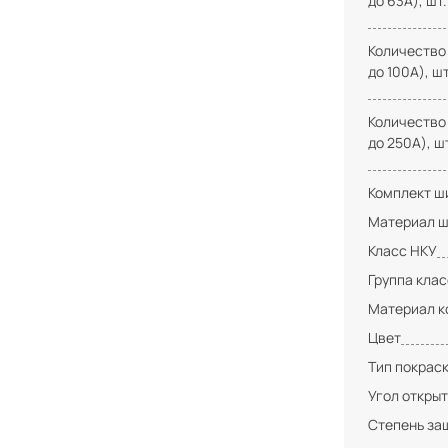
до 63А), шт.
Количество
до 100А), шт
Количество
до 250А), ш
Комплект ши
Материал ш
Класс НКУ
Группа кла
Материал к
Цвет
Тип покрас
Угол открыт
Степень за