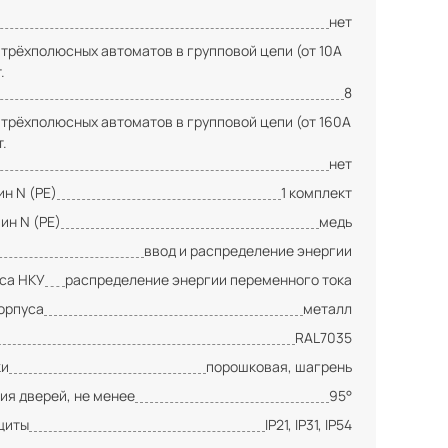
нет
 трёхполюсных автоматов в групповой цепи (от 10А
.
8
 трёхполюсных автоматов в групповой цепи (от 160А
т.
нет
н N (PE)
1 комплект
ин N (PE)
медь
ввод и распределение энергии
сса НКУ
распределение энергии переменного тока
орпуса
металл
RAL7035
ки
порошковая, шагрень
ия дверей, не менее
95°
щиты
IP21, IP31, IP54