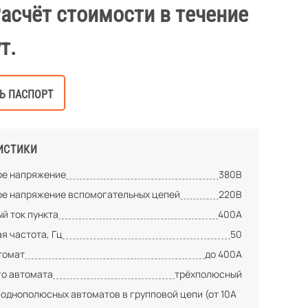
Расчёт стоимости в течение
т.
Ь ПАСПОРТ
ИСТИКИ
е напряжение
380В
е напряжение вспомогательных цепей
220В
й ток пункта
400А
я частота, Гц
50
томат
до 400А
го автомата
трёхполюсный
 однополюсных автоматов в групповой цепи (от 10А