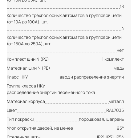
18
Количество трёхполюсных автоматов в групповой цепи
(от 10А до 100А), шт.
4
Количество трёхполюсных автоматов в групповой цепи
(от 160А до 250А), шт.
нет
Комплект шин N (PE)
1 комплект
Материал шин N (PE)
медь
Класс НКУ
ввод и распределение энергии
Группа класса НКУ
распределение энергии переменного тока
Материал корпуса
металл
Цвет
RAL7035
Тип покраски
порошковая, шагрень
Угол открытия дверей, не менее
95°
Степень защиты
IP21, IP31, IP54