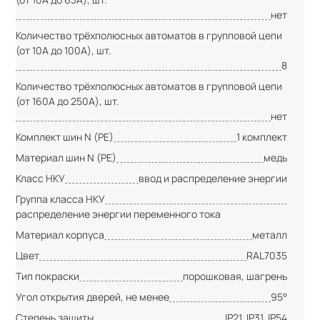
нет
Количество трёхполюсных автоматов в групповой цепи
(от 10А до 100А), шт.
8
Количество трёхполюсных автоматов в групповой цепи
(от 160А до 250А), шт.
нет
Комплект шин N (PE)
1 комплект
Материал шин N (PE)
медь
Класс НКУ
ввод и распределение энергии
Группа класса НКУ
распределение энергии переменного тока
Материал корпуса
металл
Цвет
RAL7035
Тип покраски
порошковая, шагрень
Угол открытия дверей, не менее
95°
Степень защиты
IP21, IP31, IP54