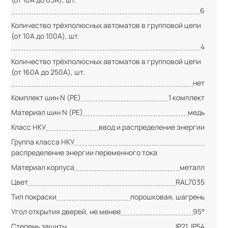
6
Количество трёхполюсных автоматов в групповой цепи
(от 10А до 100А), шт.
4
Количество трёхполюсных автоматов в групповой цепи
(от 160А до 250А), шт.
нет
Комплект шин N (PE)
1 комплект
Материал шин N (PE)
медь
Класс НКУ
ввод и распределение энергии
Группа класса НКУ
распределение энергии переменного тока
Материал корпуса
металл
Цвет
RAL7035
Тип покраски
порошковая, шагрень
Угол открытия дверей, не менее
95°
Степень защиты
IP21, IP54