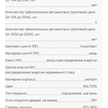
нет
Количество трёхполюсных автоматов в групповой цепи
(от 10А до 100А), шт.
4
Количество трёхполюсных автоматов в групповой цепи
(от 160А до 250А), шт.
нет
Комплект шин N (PE)
1 комплект
Материал шин N (PE)
медь
Класс НКУ
ввод и распределение энергии
Группа класса НКУ
распределение энергии переменного тока
Материал корпуса
металл
Цвет
RAL7035
Тип покраски
порошковая, шагрень
Угол открытия дверей, не менее
95°
Степень защиты
IP21, IP54