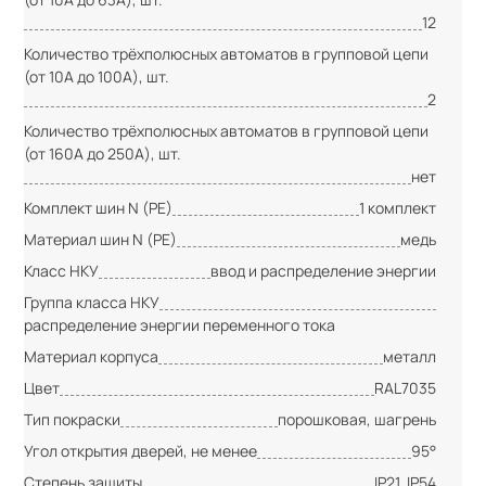
12
Количество трёхполюсных автоматов в групповой цепи
(от 10А до 100А), шт.
2
Количество трёхполюсных автоматов в групповой цепи
(от 160А до 250А), шт.
нет
Комплект шин N (PE)
1 комплект
Материал шин N (PE)
медь
Класс НКУ
ввод и распределение энергии
Группа класса НКУ
распределение энергии переменного тока
Материал корпуса
металл
Цвет
RAL7035
Тип покраски
порошковая, шагрень
Угол открытия дверей, не менее
95°
Степень защиты
IP21, IP54