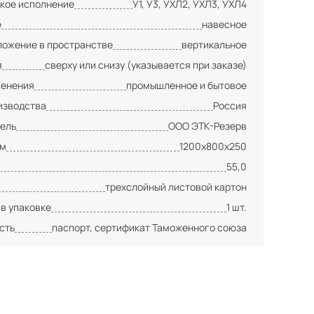
кое исполнение
У1, У3, УХЛ2, УХЛ3, УХЛ4
е
навесное
ложение в пространстве
вертикальное
я
сверху или снизу (указывается при заказе)
менения
промышленное и бытовое
изводства
Россия
ель
ООО ЭТК-Резерв
мм
1200х800х250
55,0
трехслойный листовой картон
 в упаковке
1 шт.
сть
паспорт, сертификат Таможенного союза