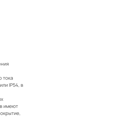
ения
о тока
ли IP54, в
ых
рв имеют
покрытие,