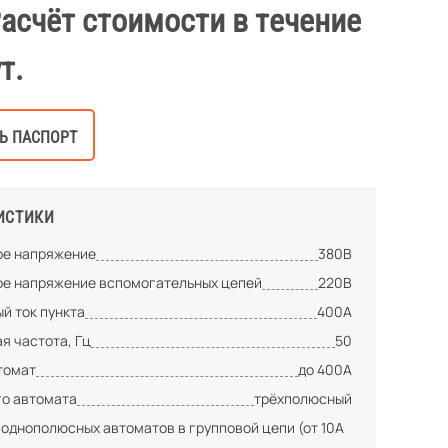
Расчёт стоимости в течение
т.
Ь ПАСПОРТ
ИСТИКИ
е напряжение
380В
е напряжение вспомогательных цепей
220В
й ток пункта
400А
я частота, Гц
50
томат
до 400А
го автомата
трёхполюсный
 однополюсных автоматов в групповой цепи (от 10А