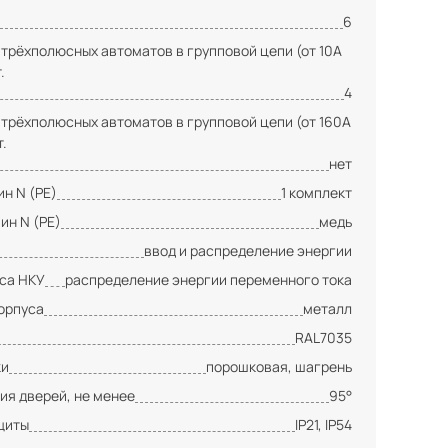
6
 трёхполюсных автоматов в групповой цепи (от 10А
.
4
 трёхполюсных автоматов в групповой цепи (от 160А
т.
нет
н N (PE)
1 комплект
ин N (PE)
медь
ввод и распределение энергии
сса НКУ
распределение энергии переменного тока
орпуса
металл
RAL7035
ки
порошковая, шагрень
ия дверей, не менее
95°
щиты
IP21, IP54