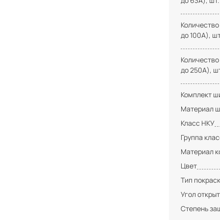
до 63А), шт.
Количество
до 100А), шт
Количество
до 250А), ш
Комплект ши
Материал ш
Класс НКУ
Группа кла
Материал к
Цвет
Тип покрас
Угол открыт
Степень за