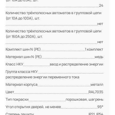
24
Количество трёхполюсных автоматов в групповой цепи
(от 10А до 100А), шт.
нет
Количество трёхполюсных автоматов в групповой цепи
(от 160А до 250А), шт.
нет
Комплект шин N (PE)
1 комплект
Материал шин N (PE)
медь
Класс НКУ
ввод и распределение энергии
Группа класса НКУ
распределение энергии переменного тока
Материал корпуса
металл
Цвет
RAL7035
Тип покраски
порошковая, шагрень
Угол открытия дверей, не менее
95°
Степень защиты
IP21, IP54