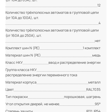
12
Количество трёхполюсных автоматов в групповой цепи
(от 10А до 100А), шт.
4
Количество трёхполюсных автоматов в групповой цепи
(от 160А до 250А), шт.
нет
Комплект шин N (PE)
1 комплект
Материал шин N (PE)
медь
Класс НКУ
ввод и распределение энергии
Группа класса НКУ
распределение энергии переменного тока
Материал корпуса
металл
Цвет
RAL7035
Тип покраски
порошковая, шагрень
Угол открытия дверей, не менее
95°
Степень защиты
IP21, IP54