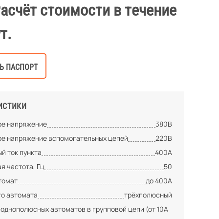
Расчёт стоимости в течение
т.
Ь ПАСПОРТ
ИСТИКИ
е напряжение
380В
е напряжение вспомогательных цепей
220В
й ток пункта
400А
я частота, Гц
50
томат
до 400А
го автомата
трёхполюсный
 однополюсных автоматов в групповой цепи (от 10А