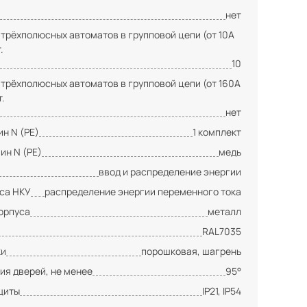
нет
 трёхполюсных автоматов в групповой цепи (от 10А
.
10
 трёхполюсных автоматов в групповой цепи (от 160А
т.
нет
н N (PE)
1 комплект
ин N (PE)
медь
ввод и распределение энергии
сса НКУ
распределение энергии переменного тока
орпуса
металл
RAL7035
ки
порошковая, шагрень
ия дверей, не менее
95°
щиты
IP21, IP54