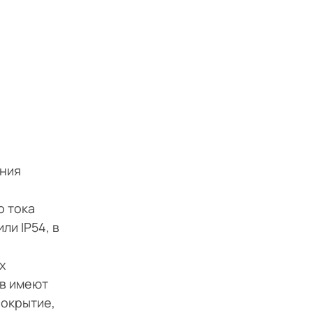
ения
о тока
ли IP54, в
х
рв имеют
покрытие,