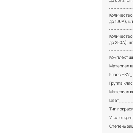
до 63А), шт.
Количество
до 100А), шт
Количество
до 250А), ш
Комплект ши
Материал ш
Класс НКУ
Группа кла
Материал к
Цвет
Тип покрас
Угол открыт
Степень за