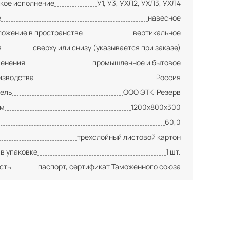
кое исполнение
У1, У3, УХЛ2, УХЛ3, УХЛ4
е
навесное
ложение в пространстве
вертикальное
я
сверху или снизу (указывается при заказе)
менения
промышленное и бытовое
изводства
Россия
ель
ООО ЭТК-Резерв
мм
1200х800х300
60,0
трехслойный листовой картон
 в упаковке
1 шт.
сть
паспорт, сертификат Таможенного союза