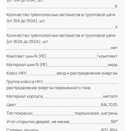
6
Количество трёхполюсных автоматов в групповой цепи
(от 10А до 100А), шт.
4
Количество трёхполюсных автоматов в групповой цепи
(от 160А до 250А), шт.
нет
Комплект шин N (PE)
1 комплект
Материал шин N (PE)
медь
Класс НКУ
ввод и распределение энергии
Группа класса НКУ
распределение энергии переменного тока
Материал корпуса
металл
Цвет
RAL7035
Тип покраски
порошковая, шагрень
Угол открытия дверей, не менее
95°
Степень защиты
IP21, IP54