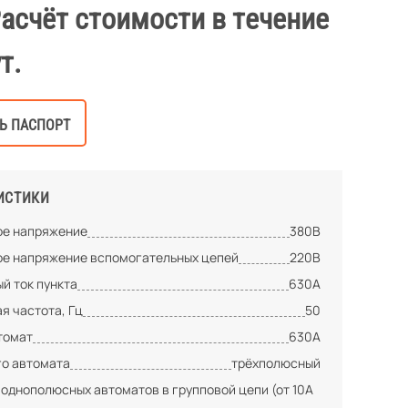
Расчёт стоимости в течение
т.
Ь ПАСПОРТ
ИСТИКИ
е напряжение
380В
е напряжение вспомогательных цепей
220В
й ток пункта
630А
я частота, Гц
50
томат
630А
го автомата
трёхполюсный
 однополюсных автоматов в групповой цепи (от 10А