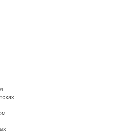
ля
токах
ом
ных