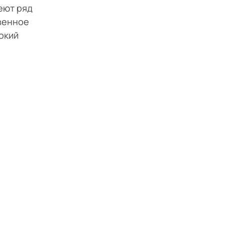
еют ряд
венное
окий