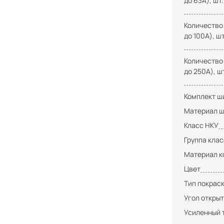
до 63А), шт.
Количество
до 100А), шт
Количество
до 250А), ш
Комплект ши
Материал ш
Класс НКУ
Группа кла
Материал к
Цвет
Тип покрас
Угол открыт
Усиленный 