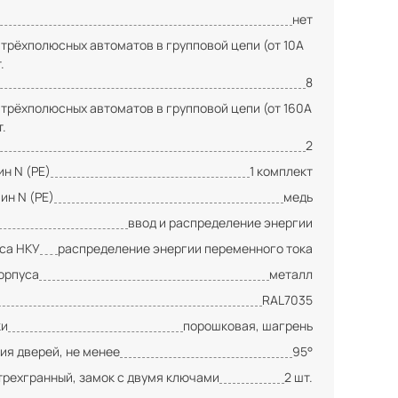
нет
 трёхполюсных автоматов в групповой цепи (от 10А
.
8
 трёхполюсных автоматов в групповой цепи (от 160А
т.
2
н N (PE)
1 комплект
ин N (PE)
медь
ввод и распределение энергии
сса НКУ
распределение энергии переменного тока
орпуса
металл
RAL7035
ки
порошковая, шагрень
ия дверей, не менее
95°
трехгранный, замок с двумя ключами
2 шт.