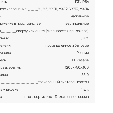
щиты
IP31, IP54
кое исполнение
У1, У3, УХЛ1, УХЛ2, УХЛ3, УХЛ4
е
напольное
ложение в пространстве
вертикальное
я
сверху или снизу (указывается при заказе)
льник
6 шт.
менения
промышленное и бытовое
изводства
Россия
ель
ЭТК-Резерв
 размеры, мм
1200х750х300
более
55,0
трехслойный листовой картон
 в упаковке
1 шт.
сть
паспорт, сертификат Таможенного союза