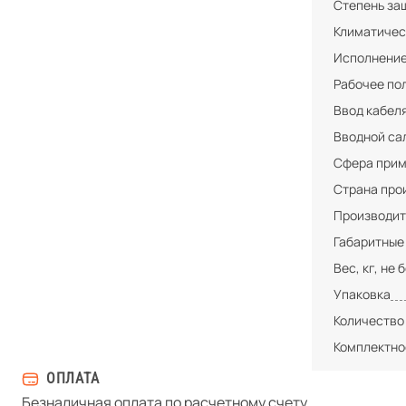
Степень за
Климатичес
Исполнени
Рабочее по
Ввод кабел
Вводной са
Сфера при
Страна про
Производит
Габаритные
Вес, кг, не 
Упаковка
Количество
Комплектно
ОПЛАТА
Безналичная оплата по расчетному счету.