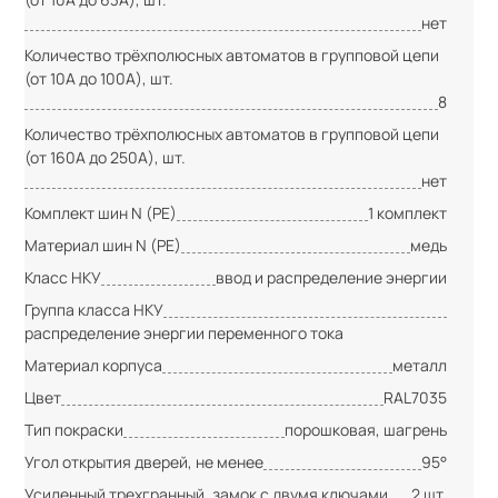
нет
Количество трёхполюсных автоматов в групповой цепи
(от 10А до 100А), шт.
8
Количество трёхполюсных автоматов в групповой цепи
(от 160А до 250А), шт.
нет
Комплект шин N (PE)
1 комплект
Материал шин N (PE)
медь
Класс НКУ
ввод и распределение энергии
Группа класса НКУ
распределение энергии переменного тока
Материал корпуса
металл
Цвет
RAL7035
Тип покраски
порошковая, шагрень
Угол открытия дверей, не менее
95°
Усиленный трехгранный, замок с двумя ключами
2 шт.