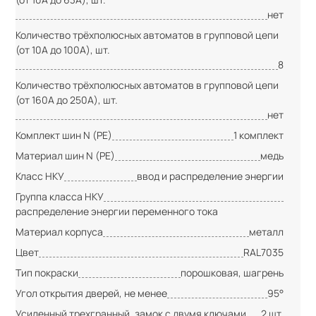
нет
Количество трёхполюсных автоматов в групповой цепи
(от 10А до 100А), шт.
8
Количество трёхполюсных автоматов в групповой цепи
(от 160А до 250А), шт.
нет
Комплект шин N (PE)
1 комплект
Материал шин N (PE)
медь
Класс НКУ
ввод и распределение энергии
Группа класса НКУ
распределение энергии переменного тока
Материал корпуса
металл
Цвет
RAL7035
Тип покраски
порошковая, шагрень
Угол открытия дверей, не менее
95°
Усиленный трехгранный, замок с двумя ключами
2 шт.