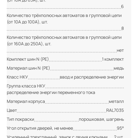
6
Количество трёхполюсных автоматов в групповой цепи
(от 10А до 100А), шт.
8
Количество трёхполюсных автоматов в групповой цепи
(от 160А до 250А), шт.
нет
Комплект шин N (PE)
1 комплект
Материал шин N (PE)
медь
Класс НКУ
ввод и распределение энергии
Группа класса НКУ
распределение энергии переменного тока
Материал корпуса
металл
Цвет
RAL7035
Тип покраски
порошковая, шагрень
Угол открытия дверей, не менее
95°
Усиленный трехгранный, замок с двумя ключами
2 шт.