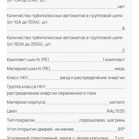
нет
Количество трёхполюсных автоматов в групповой цепи
(от 10А до 100А), шт.
8
Количество трёхполюсных автоматов в групповой цепи
(от 160А до 250А), шт.
2
Комплект шин N (PE)
1 комплект
Материал шин N (PE)
медь
Класс НКУ
ввод и распределение энергии
Группа класса НКУ
распределение энергии переменного тока
Материал корпуса
металл
Цвет
RAL7035
Тип покраски
порошковая, шагрень
Угол открытия дверей, не менее
95°
Усиленный трехгранный, замок с двумя ключами
2 шт.