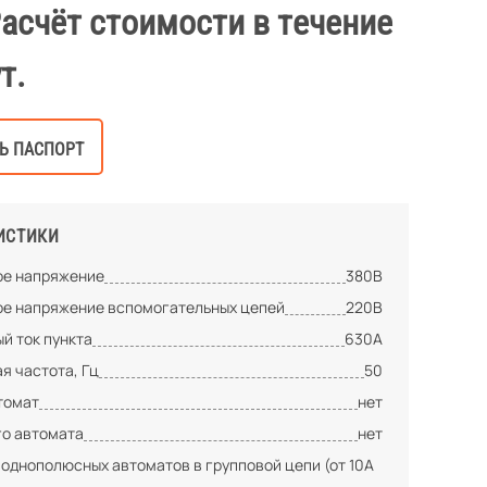
Расчёт стоимости в течение
т.
Ь ПАСПОРТ
ИСТИКИ
е напряжение
380В
е напряжение вспомогательных цепей
220В
й ток пункта
630А
я частота, Гц
50
томат
нет
го автомата
нет
 однополюсных автоматов в групповой цепи (от 10А