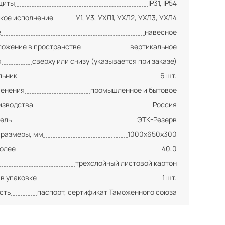
щиты
IP31, IP54
кое исполнение
У1, У3, УХЛ1, УХЛ2, УХЛ3, УХЛ4
е
навесное
ложение в пространстве
вертикальное
я
сверху или снизу (указывается при заказе)
льник
6 шт.
менения
промышленное и бытовое
изводства
Россия
ель
ЭТК-Резерв
 размеры, мм
1000х650х300
более
40,0
трехслойный листовой картон
 в упаковке
1 шт.
сть
паспорт, сертификат Таможенного союза