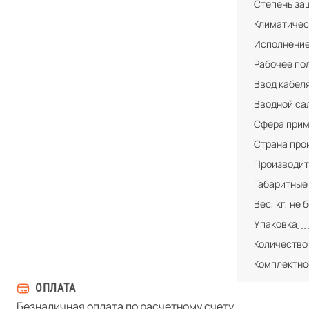
Степень за
Климатичес
Исполнени
Рабочее по
Ввод кабел
Вводной са
Сфера при
Страна про
Производит
Габаритные
Вес, кг, не 
Упаковка
Количество
Комплектно
ОПЛАТА
Безналичная оплата по расчетному счету.