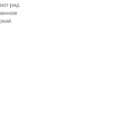
еют ряд
венное
окий