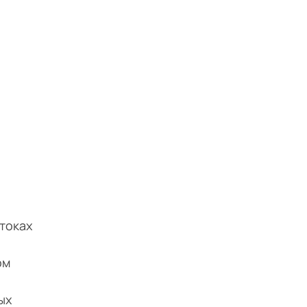
токах
ом
ых