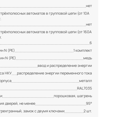
нет
 трёхполюсных автоматов в групповой цепи (от 10А
.
нет
 трёхполюсных автоматов в групповой цепи (от 160А
т.
6
н N (PE)
1 комплект
ин N (PE)
медь
ввод и распределение энергии
сса НКУ
распределение энергии переменного тока
орпуса
металл
RAL7035
ки
порошковая, шагрень
ия дверей, не менее
95°
трехгранный, замок с двумя ключами
2 шт.