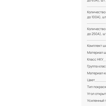
до 63А), шт.
Количество
до 100А), шт
Количество
до 250А), ш
Комплект ши
Материал ш
Класс НКУ
Группа кла
Материал к
Цвет
Тип покрас
Угол открыт
Усиленный 