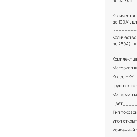
до 63А), шт.
Количество
до 100А), шт
Количество
до 250А), ш
Комплект ши
Материал ш
Класс НКУ
Группа кла
Материал к
Цвет
Тип покрас
Угол открыт
Усиленный 