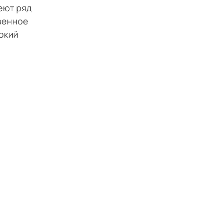
еют ряд
венное
окий