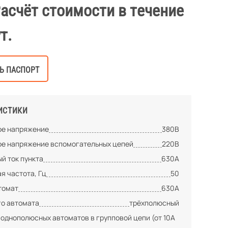
Расчёт стоимости в течение
т.
Ь ПАСПОРТ
ИСТИКИ
е напряжение
380В
е напряжение вспомогательных цепей
220В
й ток пункта
630А
я частота, Гц
50
томат
630А
го автомата
трёхполюсный
 однополюсных автоматов в групповой цепи (от 10А