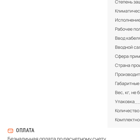
Степень за
Климатичес
Исполнени
Рабочее по
Ввод кабел
Вводной са
Сфера при
Страна про
Производит
Габаритные
Вес, кг, не 
Упаковка
Количество
Комплектно
ОПЛАТА
Безналичная оплата по расчетному счету.