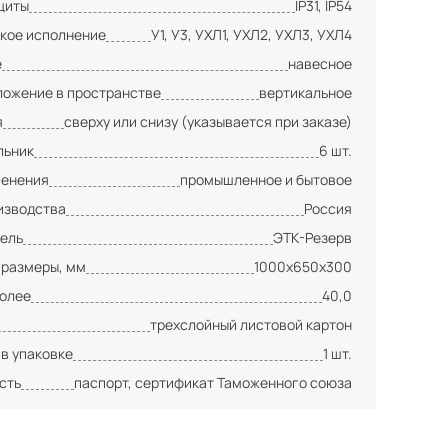
щиты
IP31, IP54
кое исполнение
У1, У3, УХЛ1, УХЛ2, УХЛ3, УХЛ4
е
навесное
ложение в пространстве
вертикальное
я
сверху или снизу (указывается при заказе)
льник
6 шт.
менения
промышленное и бытовое
изводства
Россия
ель
ЭТК-Резерв
 размеры, мм
1000х650х300
более
40,0
трехслойный листовой картон
 в упаковке
1 шт.
сть
паспорт, сертификат Таможенного союза