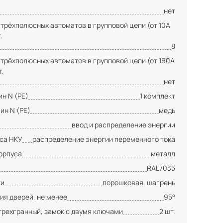
нет
 трёхполюсных автоматов в групповой цепи (от 10А
.
8
 трёхполюсных автоматов в групповой цепи (от 160А
т.
нет
н N (PE)
1 комплект
ин N (PE)
медь
ввод и распределение энергии
сса НКУ
распределение энергии переменного тока
орпуса
металл
RAL7035
ки
порошковая, шагрень
ия дверей, не менее
95°
трехгранный, замок с двумя ключами
2 шт.