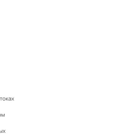
токах
ом
ых